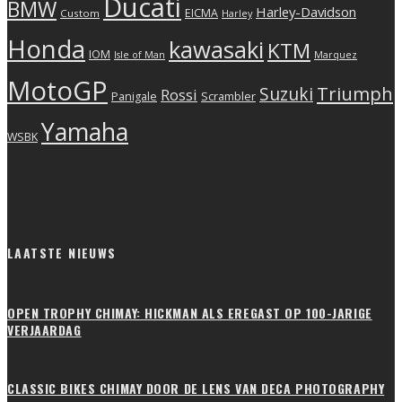
Ducati
BMW
Harley-Davidson
EICMA
Custom
Harley
Honda
kawasaki
KTM
IOM
Isle of Man
Marquez
MotoGP
Triumph
Suzuki
Rossi
Scrambler
Panigale
Yamaha
WSBK
LAATSTE NIEUWS
OPEN TROPHY CHIMAY: HICKMAN ALS EREGAST OP 100-JARIGE
VERJAARDAG
CLASSIC BIKES CHIMAY DOOR DE LENS VAN DECA PHOTOGRAPHY