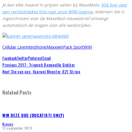
Je kan elke maand in prijzen vallen bij MaxxMoto.
Klik hier voor
een rechtstreekse link naar onze WIN!-pagina.
Iedereen die is
ingeschreven voor de MaxxMail nieuwsbrief ontvangt
automatisch de vragen voor alle wedstrijden.
Cellular Line
Interphone
Maxxwin
Pack Sport
WIN
Facebook
Twitter
Pinterest
Email
Previous
2017: Triumph Bonneville Bobber
Next
Die van ons: Vaarwel Monster 821 Stripe
Related Posts
WIN DEZE DUC (DUCATISTI ONLY)
Nieuws
13 september 2019