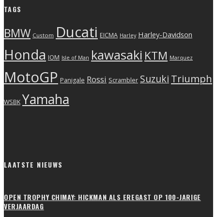
TAGS
Ducati
BMW
Harley-Davidson
EICMA
Custom
Harley
Honda
kawasaki
KTM
IOM
Isle of Man
Marquez
MotoGP
Triumph
Suzuki
Rossi
Scrambler
Panigale
Yamaha
WSBK
LAATSTE NIEUWS
OPEN TROPHY CHIMAY: HICKMAN ALS EREGAST OP 100-JARIGE
VERJAARDAG