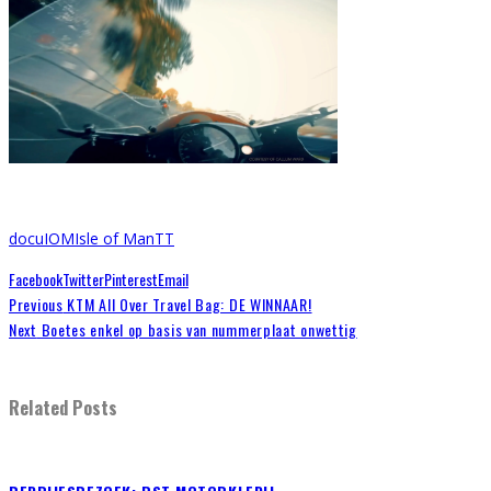
docu
IOM
Isle of Man
TT
Facebook
Twitter
Pinterest
Email
Previous
KTM All Over Travel Bag: DE WINNAAR!
Next
Boetes enkel op basis van nummerplaat onwettig
Related Posts