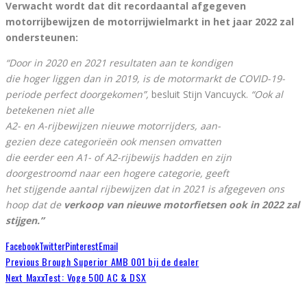
Verwacht wordt dat dit recordaantal afgegeven
motorrijbewijzen de motorrijwielmarkt in het jaar 2022 zal
ondersteunen:
“Door in 2020 en 2021 resultaten aan te kondigen
die hoger liggen dan in 2019, is de motormarkt
de COVID-19-
periode perfect doorgekomen”,
besluit Stijn Vancuyck.
“Ook al
betekenen niet alle
A2- en A-rijbewijzen nieuwe motorrijders, aan-
gezien deze categorieën ook mensen omvatten
die eerder een A1- of A2-rijbewijs hadden en zijn
doorgestroomd naar een hogere categorie, geeft
het stijgende aantal rijbewijzen dat in 2021 is
afgegeven ons
hoop dat de
verkoop van nieuwe motorfietsen ook in 2022 zal
stijgen.”
Facebook
Twitter
Pinterest
Email
Previous
Brough Superior AMB 001 bij de dealer
Next
MaxxTest: Voge 500 AC & DSX