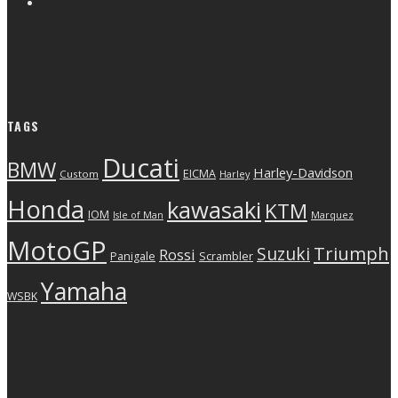
TAGS
Ducati
BMW
Harley-Davidson
EICMA
Custom
Harley
Honda
kawasaki
KTM
IOM
Isle of Man
Marquez
MotoGP
Triumph
Suzuki
Rossi
Scrambler
Panigale
Yamaha
WSBK