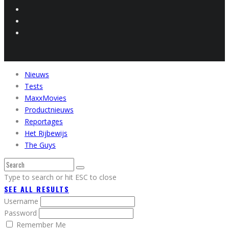
Nieuws
Tests
MaxxMovies
Productnieuws
Reportages
Het Rijbewijs
The Guys
Type to search or hit ESC to close
SEE ALL RESULTS
Username
Password
Remember Me