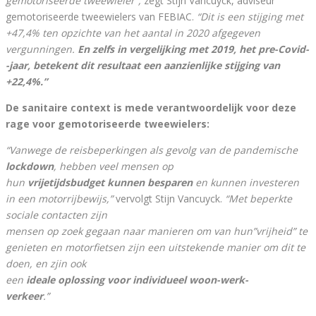
gemotoriseerde tweewieler”,
zegt Stijn Vancuyck, adviseur
gemotoriseerde tweewielers van FEBIAC.
“Dit is een stijging met
+47,4% ten opzichte van het aantal in 2020 afgegeven
vergunningen.
En zelfs in vergelijking met 2019, het pre-Covid-
-jaar, betekent dit resultaat een aanzienlijke stijging van
+22,4%.”
De sanitaire context is mede verantwoordelijk voor deze
rage voor gemotoriseerde tweewielers:
“Vanwege de reisbeperkingen als gevolg van de pandemische
lockdown
, hebben veel mensen op
hun
vrijetijdsbudget kunnen besparen
en kunnen investeren
in een motorrijbewijs,”
vervolgt Stijn Vancuyck.
“Met beperkte
sociale contacten zijn
mensen op zoek gegaan naar manieren om van hun”vrijheid” te
genieten en motorfietsen zijn een uitstekende manier om dit te
doen, en zjin ook
een
ideale oplossing voor individueel woon-werk-
verkeer
.”