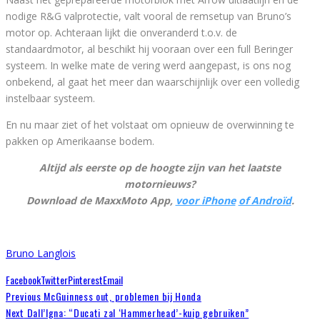
nodige R&G valprotectie, valt vooral de remsetup van Bruno’s
motor op. Achteraan lijkt die onveranderd t.o.v. de
standaardmotor, al beschikt hij vooraan over een full Beringer
systeem. In welke mate de vering werd aangepast, is ons nog
onbekend, al gaat het meer dan waarschijnlijk over een volledig
instelbaar systeem.
En nu maar ziet of het volstaat om opnieuw de overwinning te
pakken op Amerikaanse bodem.
Altijd als eerste op de hoogte zijn van het laatste
motornieuws?
Download de MaxxMoto App,
voor iPhone
of Androïd
.
Bruno Langlois
Facebook
Twitter
Pinterest
Email
Previous
McGuinness out, problemen bij Honda
Next
Dall’Igna: “Ducati zal ‘Hammerhead’-kuip gebruiken”