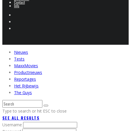
Contact
Info
Nieuws
Tests
MaxxMovies
Productnieuws
Reportages
Het Rijbewijs
The Guys
Type to search or hit ESC to close
SEE ALL RESULTS
Username