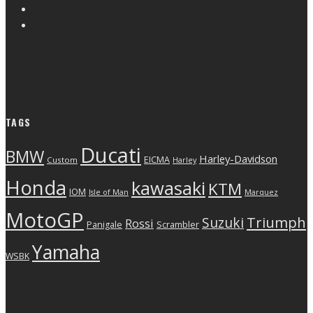
TAGS
Ducati
BMW
Harley-Davidson
EICMA
Custom
Harley
Honda
kawasaki
KTM
IOM
Isle of Man
Marquez
MotoGP
Triumph
Suzuki
Rossi
Scrambler
Panigale
Yamaha
WSBK