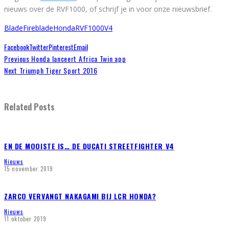
nieuws over de RVF1000, of schrijf je in voor onze nieuwsbrief.
Blade
Fireblade
Honda
RVF1000
V4
Facebook
Twitter
Pinterest
Email
Previous
Honda lanceert Africa Twin app
Next
Triumph Tiger Sport 2016
Related Posts
EN DE MOOISTE IS… DE DUCATI STREETFIGHTER V4
Nieuws
15 november 2019
ZARCO VERVANGT NAKAGAMI BIJ LCR HONDA?
Nieuws
11 oktober 2019