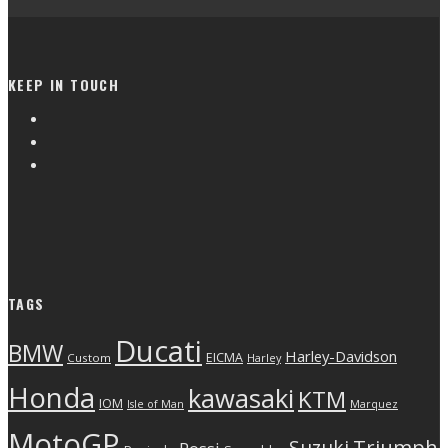
KEEP IN TOUCH
TAGS
Ducati
BMW
Harley-Davidson
EICMA
Custom
Harley
Honda
kawasaki
KTM
IOM
Isle of Man
Marquez
MotoGP
Triumph
Suzuki