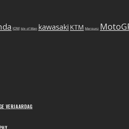
MotoG
nda
kawasaki
KTM
IOM
Isle of Man
Marquez
IGE VERJAARDAG
PHY