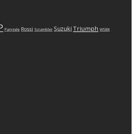
P
Triumph
Suzuki
Rossi
Scrambler
Panigale
WSBK