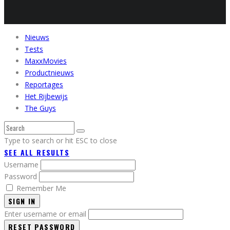
Nieuws
Tests
MaxxMovies
Productnieuws
Reportages
Het Rijbewijs
The Guys
Type to search or hit ESC to close
SEE ALL RESULTS
Username
Password
Remember Me
SIGN IN
Enter username or email