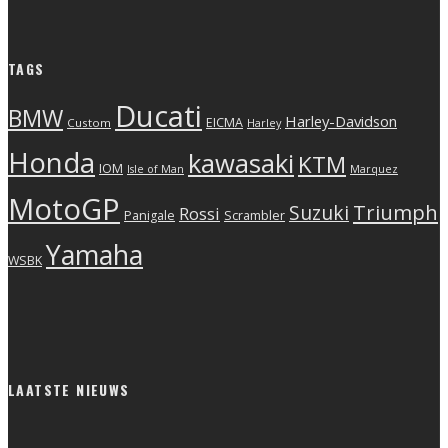
TAGS
Ducati
BMW
Harley-Davidson
EICMA
Custom
Harley
Honda
kawasaki
KTM
IOM
Isle of Man
Marquez
MotoGP
Triumph
Suzuki
Rossi
Scrambler
Panigale
Yamaha
WSBK
LAATSTE NIEUWS