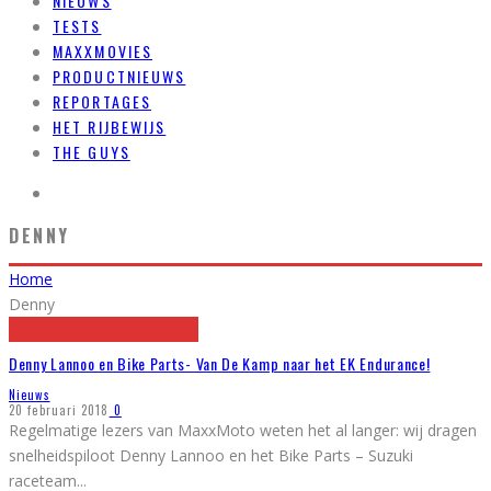
NIEUWS
TESTS
MAXXMOVIES
PRODUCTNIEUWS
REPORTAGES
HET RIJBEWIJS
THE GUYS
DENNY
Home
Denny
Denny Lannoo en Bike Parts- Van De Kamp naar het EK Endurance!
Nieuws
20 februari 2018
0
Regelmatige lezers van MaxxMoto weten het al langer: wij dragen
snelheidspiloot Denny Lannoo en het Bike Parts – Suzuki
raceteam
...