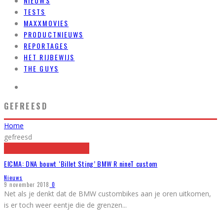
NIEUWS
TESTS
MAXXMOVIES
PRODUCTNIEUWS
REPORTAGES
HET RIJBEWIJS
THE GUYS
GEFREESD
Home
gefreesd
EICMA: DNA bouwt ‘Billet Sting’ BMW R nineT custom
Nieuws
9 november 2018
0
Net als je denkt dat de BMW custombikes aan je oren uitkomen,
is er toch weer eentje die de grenzen
...