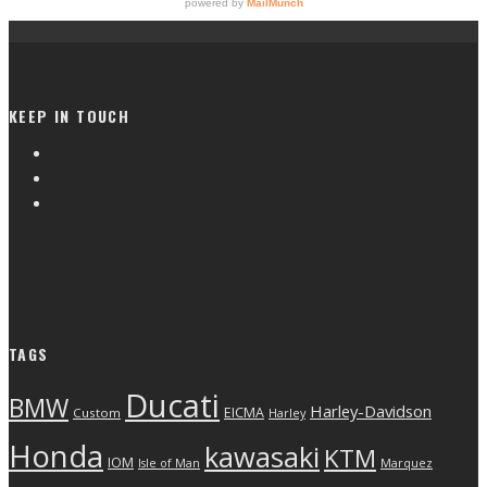
KEEP IN TOUCH
TAGS
Ducati
BMW
Harley-Davidson
EICMA
Custom
Harley
Honda
kawasaki
KTM
IOM
Isle of Man
Marquez