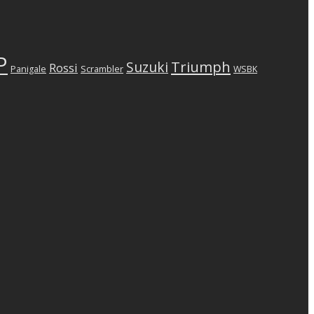
P
Triumph
Suzuki
Rossi
Scrambler
Panigale
WSBK