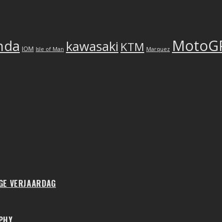
MotoG
nda
kawasaki
KTM
IOM
Isle of Man
Marquez
IGE VERJAARDAG
PHY